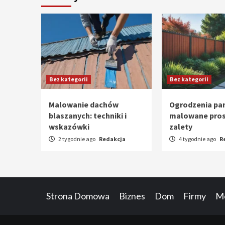
Bez kategorii
Bez kategorii
Malowanie dachów
Ogrodzenia pa
blaszanych: techniki i
malowane pro
wskazówki
zalety
2 tygodnie ago
Redakcja
4 tygodnie ago
R
Strona Domowa
Biznes
Dom
Firmy
Mo