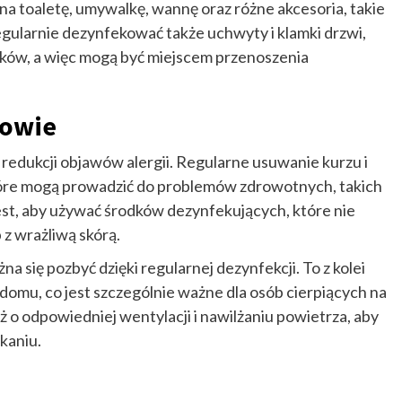
a toaletę, umywalkę, wannę oraz różne akcesoria, takie
egularnie dezynfekować także uchwyty i klamki drzwi,
ków, a więc mogą być miejscem przenoszenia
rowie
edukcji objawów alergii. Regularne usuwanie kurzu i
które mogą prowadzić do problemów zdrowotnych, takich
jest, aby używać środków dezynfekujących, które nie
 z wrażliwą skórą.
a się pozbyć dzięki regularnej dezynfekcji. To z kolei
 domu, co jest szczególnie ważne dla osób cierpiących na
 o odpowiedniej wentylacji i nawilżaniu powietrza, aby
kaniu.