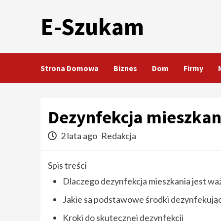
Skip
E-Szukam
to
content
Strona Domowa
Biznes
Dom
Firmy
Dezynfekcja mieszkan
2 lata ago
Redakcja
Spis treści
Dlaczego dezynfekcja mieszkania jest wa
Jakie są podstawowe środki dezynfekują
Kroki do skutecznej dezynfekcji