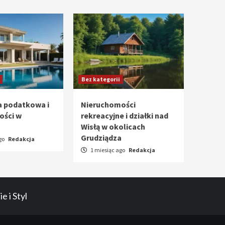
Bez kategorii
a podatkowa i
Nieruchomości
ości w
rekreacyjne i działki nad
Wisłą w okolicach
Grudziądza
go
Redakcja
1 miesiąc ago
Redakcja
e i Styl