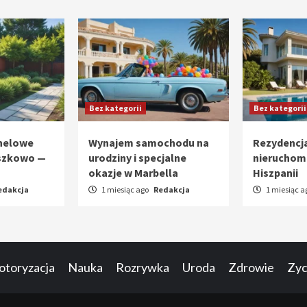
Bez kategorii
Bez kategorii
nelowe
Wynajem samochodu na
Rezydencj
szkowo —
urodziny i specjalne
nieruchom
okazje w Marbella
Hiszpanii
edakcja
1 miesiąc ago
Redakcja
1 miesiąc a
toryzacja
Nauka
Rozrywka
Uroda
Zdrowie
Zyci