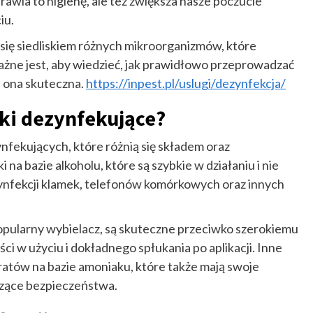
rawia to higienę, ale też zwiększa nasze poczucie
iu.
się siedliskiem różnych mikroorganizmów, które
 ważne jest, aby wiedzieć, jak prawidłowo przeprowadzać
a ona skuteczna.
https://inpest.pl/uslugi/dezynfekcja/
ki dezynfekujące?
nfekujących, które różnią się składem oraz
 na bazie alkoholu, które są szybkie w działaniu i nie
ynfekcji klamek, telefonów komórkowych oraz innych
 popularny wybielacz, są skuteczne przeciwko szerokiemu
 w użyciu i dokładnego spłukania po aplikacji. Inne
ratów na bazie amoniaku, które także mają swoje
czące bezpieczeństwa.