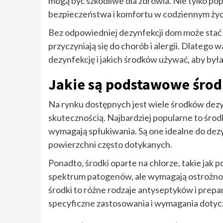
mogą być szkodliwe dla zdrowia. Nie tylko pop
bezpieczeństwa i komfortu w codziennym życ
Bez odpowiedniej dezynfekcji dom może stać 
przyczyniają się do chorób i alergii. Dlatego
dezynfekcję i jakich środków używać, aby był
Jakie są podstawowe środ
Na rynku dostępnych jest wiele środków dezy
skutecznością. Najbardziej popularne to środki
wymagają spłukiwania. Są one idealne do dez
powierzchni często dotykanych.
Ponadto, środki oparte na chlorze, takie jak
spektrum patogenów, ale wymagają ostrożności
środki to różne rodzaje antyseptyków i prepa
specyficzne zastosowania i wymagania doty