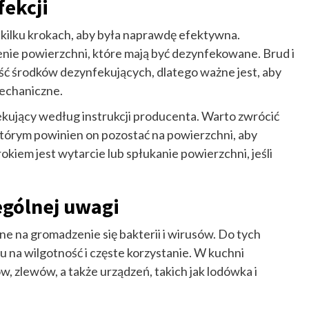
fekcji
ilku krokach, aby była naprawdę efektywna.
nie powierzchni, które mają być dezynfekowane. Brud i
ć środków dezynfekujących, dlatego ważne jest, aby
mechaniczne.
kujący według instrukcji producenta. Warto zwrócić
 którym powinien on pozostać na powierzchni, aby
kiem jest wytarcie lub spłukanie powierzchni, jeśli
gólnej uwagi
ne na gromadzenie się bakterii i wirusów. Do tych
u na wilgotność i częste korzystanie. W kuchni
, zlewów, a także urządzeń, takich jak lodówka i