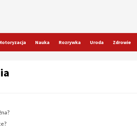
Motoryzacja
Nauka
Rozrywka
Uroda
Zdrowie
ia
żna?
ce?