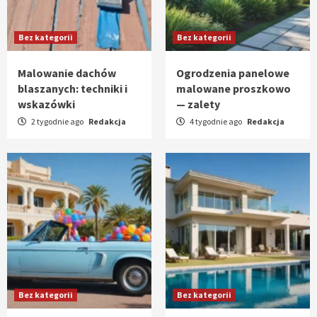
Bez kategorii
Bez kategorii
Malowanie dachów
Ogrodzenia panelowe
blaszanych: techniki i
malowane proszkowo
wskazówki
— zalety
2 tygodnie ago
Redakcja
4 tygodnie ago
Redakcja
Bez kategorii
Bez kategorii