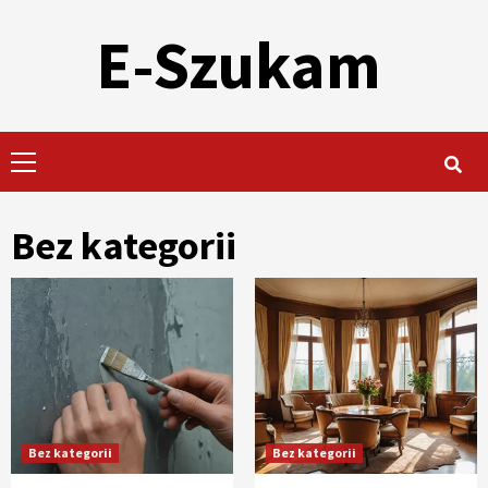
Skip
E-Szukam
to
content
Primary
Menu
Bez kategorii
Bez kategorii
Bez kategorii