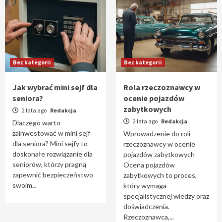
Bez kategorii
Bez kategorii
Jak wybrać mini sejf dla
Rola rzeczoznawcy w
seniora?
ocenie pojazdów
zabytkowych
2 lata ago
Redakcja
2 lata ago
Redakcja
Dlaczego warto
zainwestować w mini sejf
Wprowadzenie do roli
dla seniora? Mini sejfy to
rzeczoznawcy w ocenie
doskonałe rozwiązanie dla
pojazdów zabytkowych
seniorów, którzy pragną
Ocena pojazdów
zapewnić bezpieczeństwo
zabytkowych to proces,
swoim...
który wymaga
specjalistycznej wiedzy oraz
doświadczenia.
Rzeczoznawca,...