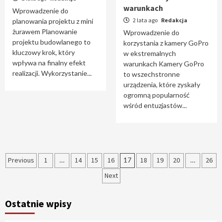
warunkach
Wprowadzenie do
2 lata ago
Redakcja
planowania projektu z mini
żurawem Planowanie
Wprowadzenie do
projektu budowlanego to
korzystania z kamery GoPro
kluczowy krok, który
w ekstremalnych
wpływa na finalny efekt
warunkach Kamery GoPro
realizacji. Wykorzystanie...
to wszechstronne
urządzenia, które zyskały
ogromną popularność
wśród entuzjastów...
Stronicowanie
Previous
1
…
14
15
16
17
18
19
20
…
26
wpisów
Next
Ostatnie wpisy