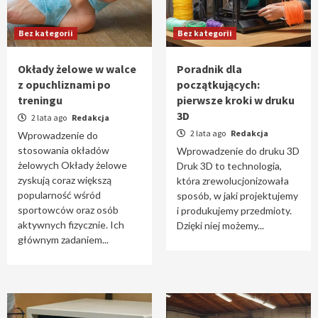
Bez kategorii
Bez kategorii
Okłady żelowe w walce
Poradnik dla
z opuchliznami po
początkujących:
treningu
pierwsze kroki w druku
3D
2 lata ago
Redakcja
2 lata ago
Redakcja
Wprowadzenie do
stosowania okładów
Wprowadzenie do druku 3D
żelowych Okłady żelowe
Druk 3D to technologia,
zyskują coraz większą
która zrewolucjonizowała
popularność wśród
sposób, w jaki projektujemy
sportowców oraz osób
i produkujemy przedmioty.
aktywnych fizycznie. Ich
Dzięki niej możemy...
głównym zadaniem...