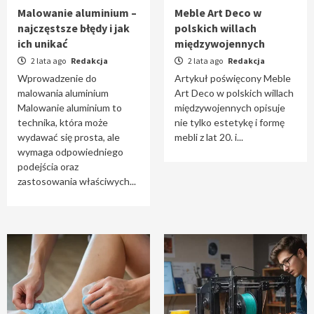
Malowanie aluminium –
Meble Art Deco w
najczęstsze błędy i jak
polskich willach
ich unikać
międzywojennych
2 lata ago
Redakcja
2 lata ago
Redakcja
Wprowadzenie do
Artykuł poświęcony Meble
malowania aluminium
Art Deco w polskich willach
Malowanie aluminium to
międzywojennych opisuje
technika, która może
nie tylko estetykę i formę
wydawać się prosta, ale
mebli z lat 20. i...
wymaga odpowiedniego
podejścia oraz
zastosowania właściwych...