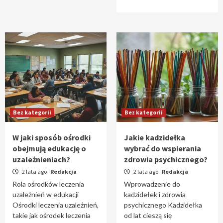
Bez kategorii
Bez kategorii
W jaki sposób ośrodki
Jakie kadzidełka
obejmują edukację o
wybrać do wspierania
uzależnieniach?
zdrowia psychicznego?
2 lata ago
Redakcja
2 lata ago
Redakcja
Rola ośrodków leczenia
Wprowadzenie do
uzależnień w edukacji
kadzidełek i zdrowia
Ośrodki leczenia uzależnień,
psychicznego Kadzidełka
takie jak ośrodek leczenia
od lat cieszą się