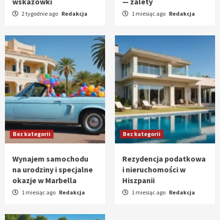
wskazówki
— zalety
2 tygodnie ago
Redakcja
1 miesiąc ago
Redakcja
Bez kategorii
Bez kategorii
Wynajem samochodu
Rezydencja podatkowa
na urodziny i specjalne
i nieruchomości w
okazje w Marbella
Hiszpanii
1 miesiąc ago
Redakcja
1 miesiąc ago
Redakcja