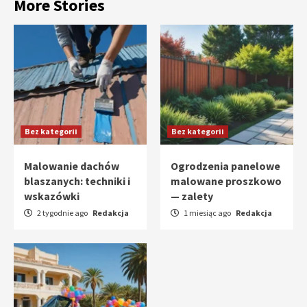
More Stories
Bez kategorii
Bez kategorii
Malowanie dachów
Ogrodzenia panelowe
blaszanych: techniki i
malowane proszkowo
wskazówki
— zalety
2 tygodnie ago
Redakcja
1 miesiąc ago
Redakcja