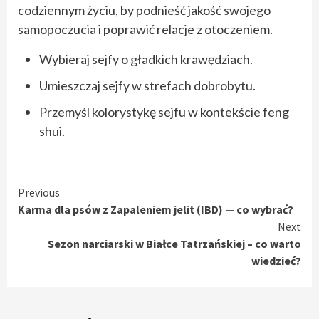
codziennym życiu, by podnieść jakość swojego
samopoczucia i poprawić relacje z otoczeniem.
Wybieraj sejfy o gładkich krawędziach.
Umieszczaj sejfy w strefach dobrobytu.
Przemyśl kolorystykę sejfu w kontekście feng
shui.
Continue
Previous
Karma dla psów z Zapaleniem jelit (IBD) — co wybrać?
Reading
Next
Sezon narciarski w Białce Tatrzańskiej – co warto
wiedzieć?