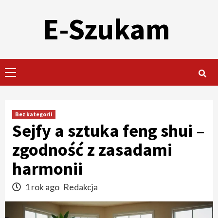
Skip
E-Szukam
to
content
Primary
Menu
Bez kategorii
Sejfy a sztuka feng shui –
zgodność z zasadami
harmonii
1 rok ago
Redakcja