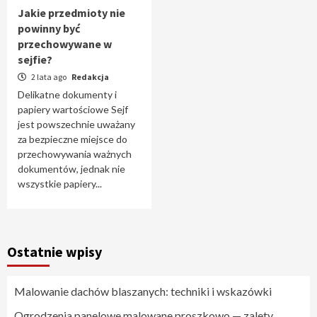
Jakie przedmioty nie
powinny być
przechowywane w
sejfie?
2 lata ago
Redakcja
Delikatne dokumenty i
papiery wartościowe Sejf
jest powszechnie uważany
za bezpieczne miejsce do
przechowywania ważnych
dokumentów, jednak nie
wszystkie papiery...
Ostatnie wpisy
Malowanie dachów blaszanych: techniki i wskazówki
Ogrodzenia panelowe malowane proszkowo — zalety