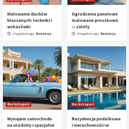
Malowanie dachów
Ogrodzenia panelowe
blaszanych: techniki i
malowane proszkowo
wskazówki
— zalety
2 tygodnie ago
Redakcja
4 tygodnie ago
Redakcja
Bez kategorii
Bez kategorii
Wynajem samochodu
Rezydencja podatkowa
na urodziny i specjalne
i nieruchomości w