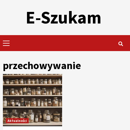
Skip
E-Szukam
to
content
Primary
Menu
przechowywanie
Aktualności