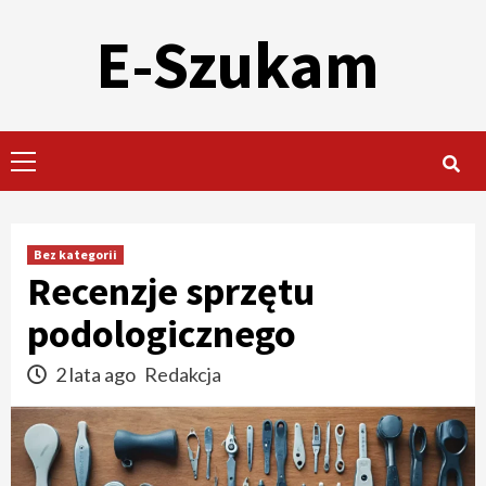
Skip
E-Szukam
to
content
Primary
Menu
Bez kategorii
Recenzje sprzętu
podologicznego
2 lata ago
Redakcja