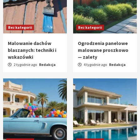
Bez kategorii
Bez kategorii
Malowanie dachów
Ogrodzenia panelowe
blaszanych: techniki i
malowane proszkowo
wskazówki
— zalety
2 tygodnie ago
Redakcja
4 tygodnie ago
Redakcja