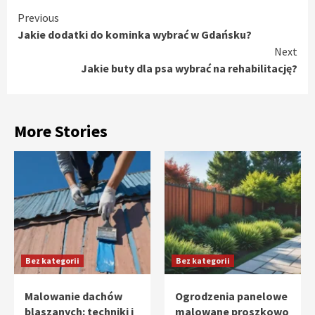
Continue
Previous
Jakie dodatki do kominka wybrać w Gdańsku?
Reading
Next
Jakie buty dla psa wybrać na rehabilitację?
More Stories
Bez kategorii
Bez kategorii
Malowanie dachów
Ogrodzenia panelowe
blaszanych: techniki i
malowane proszkowo