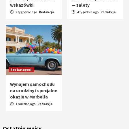
wskazówki
— zalety
2 tygodnie ago
Redakcja
4 tygodnie ago
Redakcja
Bez kategorii
Wynajem samochodu
na urodziny i specjalne
okazje w Marbella
1 miesiąc ago
Redakcja
Ostatnie wpisy