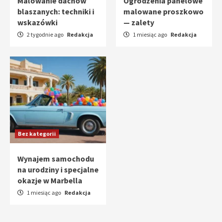
Malowanie dachów
Ogrodzenia panelowe
blaszanych: techniki i
malowane proszkowo
wskazówki
— zalety
2 tygodnie ago
Redakcja
1 miesiąc ago
Redakcja
Bez kategorii
Wynajem samochodu
na urodziny i specjalne
okazje w Marbella
1 miesiąc ago
Redakcja