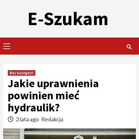
Skip
E-Szukam
to
content
Primary
Menu
Bez kategorii
Jakie uprawnienia
powinien mieć
hydraulik?
2 lata ago
Redakcja