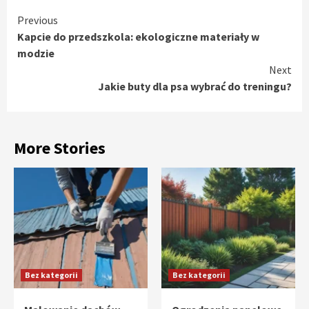
Continue
Previous
Kapcie do przedszkola: ekologiczne materiały w
Reading
modzie
Next
Jakie buty dla psa wybrać do treningu?
More Stories
Bez kategorii
Bez kategorii