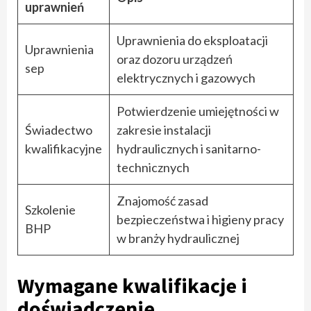
uprawnień
Uprawnienia do eksploatacji
Uprawnienia
oraz dozoru urządzeń
sep
elektrycznych i gazowych
Potwierdzenie umiejętności w
Świadectwo
zakresie instalacji
kwalifikacyjne
hydraulicznych i sanitarno-
technicznych
Znajomość zasad
Szkolenie
bezpieczeństwa i higieny pracy
BHP
w branży hydraulicznej
Wymagane kwalifikacje i
doświadczenie