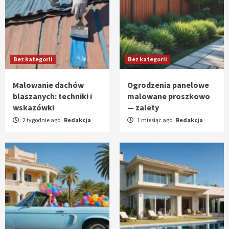
Bez kategorii
Bez kategorii
Malowanie dachów
Ogrodzenia panelowe
blaszanych: techniki i
malowane proszkowo
wskazówki
— zalety
2 tygodnie ago
Redakcja
1 miesiąc ago
Redakcja