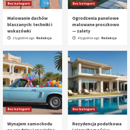
Bez kategorii
Bez kategorii
Malowanie dachów
Ogrodzenia panelowe
blaszanych: techniki i
malowane proszkowo
wskazówki
— zalety
2 tygodnie ago
Redakcja
4 tygodnie ago
Redakcja
Bez kategorii
Bez kategorii
Wynajem samochodu
Rezydencja podatkowa
na urodziny i specjalne
i nieruchomości w