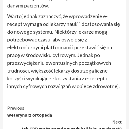
danymi pacjentów.
Warto jednak zaznaczyć, że wprowadzenie e-
recept wymaga od lekarzy nauki i dostosowania się
do nowego systemu. Niektórzy lekarze mogą
potrzebować czasu, aby oswoić się z
elektronicznymi platformami i przestawić się na
pracę w środowisku cyfrowym. Jednak po
przezwyciężeniu ewentualnych początkowych
trudności, większość lekarzy dostrzega liczne
korzyści wynikające z korzystania z e-recept i
innych cyfrowych rozwiązań w opiece zdrowotnej.
Continue
Previous
Weterynarz ortopeda
Reading
Next
Jak CBD może pomóc w redukcji lęku u zwierząt?