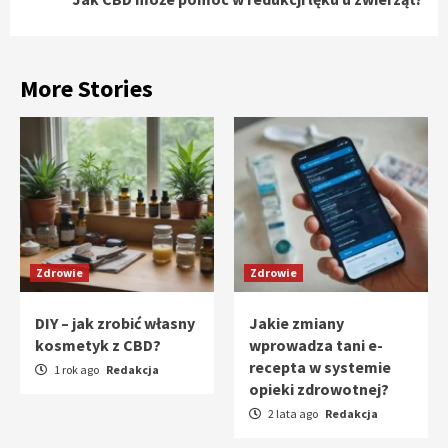
More Stories
Zdrowie
Zdrowie
DIY – jak zrobić własny
Jakie zmiany
kosmetyk z CBD?
wprowadza tani e-
recepta w systemie
1 rok ago
Redakcja
opieki zdrowotnej?
2 lata ago
Redakcja